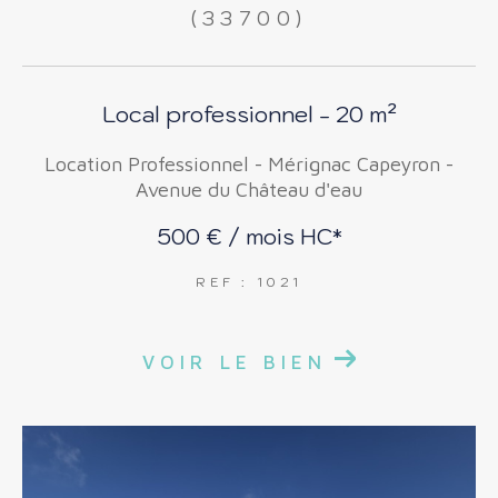
(33700)
FILTRER PAR
COUPS DE COEUR
Local professionnel - 20 m²
EXCLUSIVITÉS
NOUVEAUTÉS
Location Professionnel - Mérignac Capeyron -
Avenue du Château d'eau
RECHERCHER
500 € / mois
HC*
REF : 1021
VOIR LE BIEN