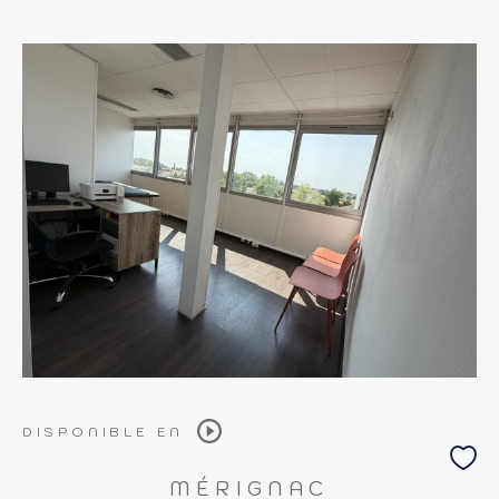
Budget
Budget
Surface
Surface
Pièces
Pièces
Référence
AFFINER LES CRITÈRES
TERRASSE
PARKING
DISPONIBLE EN
PISCINE
MÉRIGNAC