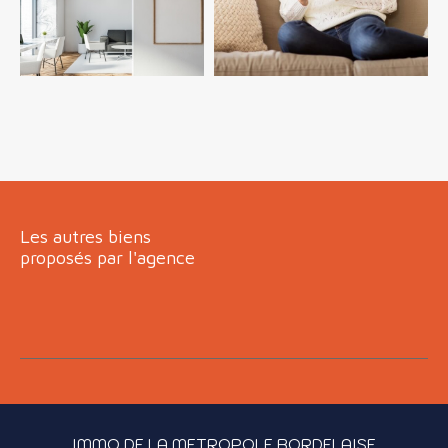
FILTRER PAR
COUPS DE COEUR
EXCLUSIVITÉS
NOUVEAUTÉS
RECHERCHER
Les autres biens
proposés par l'agence
IMMO DE LA METROPOLE BORDELAISE