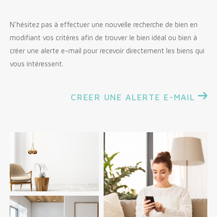
Budget
N'hésitez pas à effectuer une nouvelle recherche de bien en
Budget
modifiant vos critères afin de trouver le bien idéal ou bien à
créer une alerte e-mail pour recevoir directement les biens qui
Surface
Surface
vous intéressent.
Pièces
Pièces
CREER UNE ALERTE E-MAIL
Référence
AFFINER LES CRITÈRES
TERRASSE
PARKING
PISCINE