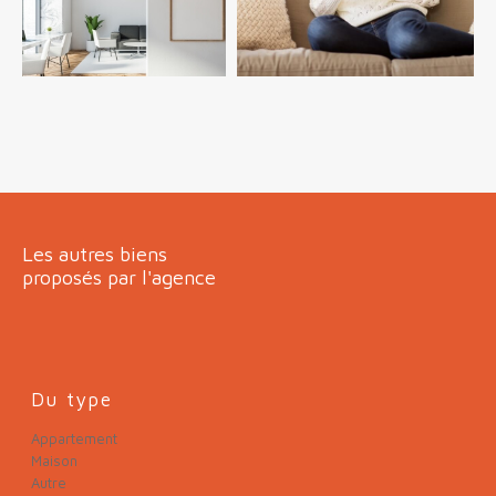
FILTRER PAR
COUPS DE COEUR
EXCLUSIVITÉS
NOUVEAUTÉS
RECHERCHER
Les autres biens
proposés par l'agence
Du type
Appartement
Maison
Autre