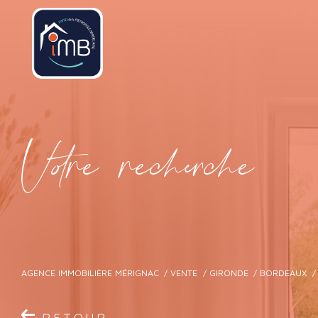
V
o
r
e
r
e
c
e
c
e
AGENCE IMMOBILIÈRE MÉRIGNAC
VENTE
GIRONDE
BORDEAUX
RETOUR