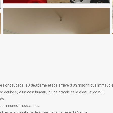
é de Fondaudège, au deuxième étage arrière d'un magnifique immeuble 
ne équipée, d'un coin bureau, d'une grande salle d'eau avec WC.
és.
es communes impéccables.
tés à proximité, à deux pas de la barrière du Médoc.