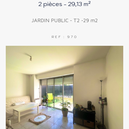
2 pièces - 29,13 m²
FILTRER PAR
COUPS DE COEUR
JARDIN PUBLIC - T2 -29 m2
EXCLUSIVITÉS
NOUVEAUTÉS
REF : 970
RECHERCHER