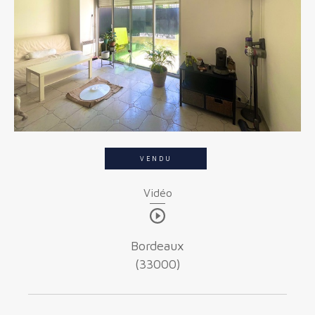
Budget
Budget
Surface
Surface
Pièces
Pièces
VENDU
Référence
Vidéo
AFFINER LES CRITÈRES
Bordeaux
(33000)
TERRASSE
PARKING
PISCINE