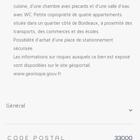
cuisine, d'une chambre avec placards et d'une salle d'eau
avec WC. Petite copropriété de quatre appartements
située dans un quartier côté de Bordeaux, à proximité des
transports, des commerces et des écoles.
Possibilité d'achat d'une place de stationnement
sécurisée.
Les informations sur risques auxquels ce bien est exposé
sont disponibles sur le site géoportail
www.georisque.gouv.fr
général
TRAD_ZEPHYR_Caracteristique
TRAD_ZEPHYR_Valeurs
CODE POSTAL
33000