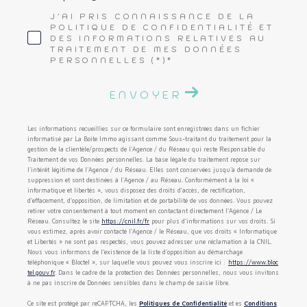
J'AI PRIS CONNAISSANCE DE LA
POLITIQUE DE CONFIDENTIALITÉ ET
DES INFORMATIONS RELATIVES AU
TRAITEMENT DE MES DONNÉES
PERSONNELLES (*)*
ENVOYER
Les informations recueillies sur ce formulaire sont enregistrées dans un fichier
informatisé par La Boite Immo agissant comme Sous-traitant du traitement pour la
gestion de la clientèle/prospects de l'Agence / du Réseau qui reste Responsable du
Traitement de vos Données personnelles. La base légale du traitement repose sur
l'intérêt légitime de l'Agence / du Réseau. Elles sont conservées jusqu'à demande de
suppression et sont destinées à l'Agence / au Réseau. Conformément à la loi «
informatique et libertés », vous disposez des droits d’accès, de rectification,
d’effacement, d’opposition, de limitation et de portabilité de vos données. Vous pouvez
retirer votre consentement à tout moment en contactant directement l’Agence / Le
Réseau. Consultez le site
https://cnil.fr/fr
pour plus d’informations sur vos droits. Si
vous estimez, après avoir contacté l'Agence / le Réseau, que vos droits « Informatique
et Libertés » ne sont pas respectés, vous pouvez adresser une réclamation à la CNIL.
Nous vous informons de l’existence de la liste d'opposition au démarchage
téléphonique « Bloctel », sur laquelle vous pouvez vous inscrire ici :
https://www.bloc
tel.gouv.fr
. Dans le cadre de la protection des Données personnelles, nous vous invitons
à ne pas inscrire de Données sensibles dans le champ de saisie libre.
Ce site est protégé par reCAPTCHA, les
Politiques de Confidentialité
et es
Conditions