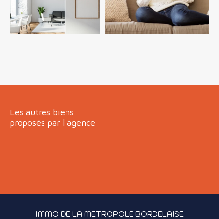
FILTRER PAR
COUPS DE COEUR
EXCLUSIVITÉS
NOUVEAUTÉS
RECHERCHER
Les autres biens
proposés par l'agence
IMMO DE LA METROPOLE BORDELAISE