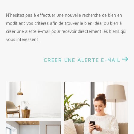
Budget
N'hésitez pas à effectuer une nouvelle recherche de bien en
Budget
modifiant vos critères afin de trouver le bien idéal ou bien à
créer une alerte e-mail pour recevoir directement les biens qui
Surface
Surface
vous intéressent.
Pièces
Pièces
CREER UNE ALERTE E-MAIL
Référence
AFFINER LES CRITÈRES
TERRASSE
PARKING
PISCINE