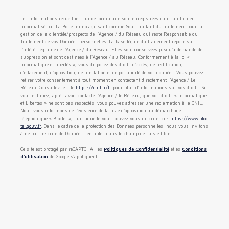
Les informations recueillies sur ce formulaire sont enregistrées dans un fichier
informatisé par La Boite Immo agissant comme Sous-traitant du traitement pour la
gestion de la clientèle/prospects de l'Agence / du Réseau qui reste Responsable du
Traitement de vos Données personnelles. La base légale du traitement repose sur
l'intérêt légitime de l'Agence / du Réseau. Elles sont conservées jusqu'à demande de
suppression et sont destinées à l'Agence / au Réseau. Conformément à la loi «
informatique et libertés », vous disposez des droits d’accès, de rectification,
d’effacement, d’opposition, de limitation et de portabilité de vos données. Vous pouvez
retirer votre consentement à tout moment en contactant directement l’Agence / Le
Réseau. Consultez le site
https://cnil.fr/fr
pour plus d’informations sur vos droits. Si
vous estimez, après avoir contacté l'Agence / le Réseau, que vos droits « Informatique
et Libertés » ne sont pas respectés, vous pouvez adresser une réclamation à la CNIL.
Nous vous informons de l’existence de la liste d'opposition au démarchage
téléphonique « Bloctel », sur laquelle vous pouvez vous inscrire ici :
https://www.bloc
tel.gouv.fr
. Dans le cadre de la protection des Données personnelles, nous vous invitons
à ne pas inscrire de Données sensibles dans le champ de saisie libre.
Ce site est protégé par reCAPTCHA, les
Politiques de Confidentialité
et es
Conditions
d'utilisation
de Google s'appliquent.