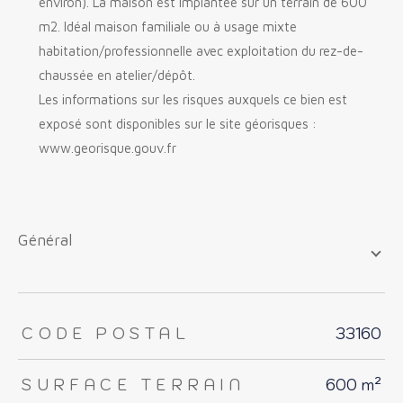
environ). La maison est implantée sur un terrain de 600
m2. Idéal maison familiale ou à usage mixte
habitation/professionnelle avec exploitation du rez-de-
chaussée en atelier/dépôt.
Les informations sur les risques auxquels ce bien est
exposé sont disponibles sur le site géorisques :
www.georisque.gouv.fr
général
TRAD_ZEPHYR_Caracteristique
TRAD_ZEPHYR_Valeurs
CODE POSTAL
33160
SURFACE TERRAIN
600 m²