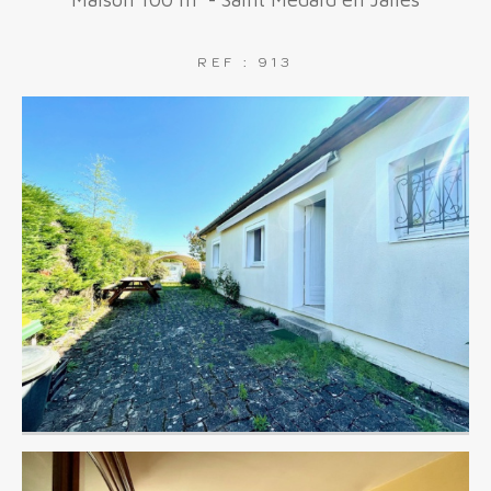
FILTRER PAR
REF : 913
COUPS DE COEUR
EXCLUSIVITÉS
NOUVEAUTÉS
RECHERCHER