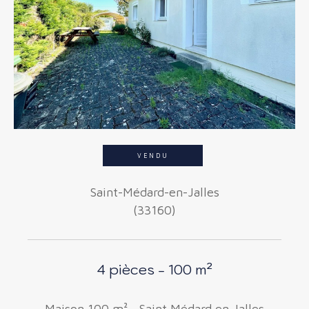
Budget
Budget
Surface
Surface
Pièces
Pièces
VENDU
Référence
Saint-Médard-en-Jalles
(33160)
AFFINER LES CRITÈRES
TERRASSE
PARKING
4 pièces - 100 m²
PISCINE
Maison 100 m² - Saint Médard en Jalles