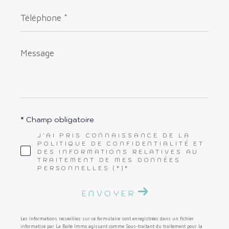
Téléphone
*
Message
*
* Champ obligatoire
J'AI PRIS CONNAISSANCE DE LA
POLITIQUE DE CONFIDENTIALITÉ ET
DES INFORMATIONS RELATIVES AU
TRAITEMENT DE MES DONNÉES
PERSONNELLES (*)*
ENVOYER
Les informations recueillies sur ce formulaire sont enregistrées dans un fichier
informatisé par La Boite Immo agissant comme Sous-traitant du traitement pour la