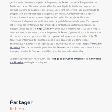
gestion de la clientèle/prospects de l'Agence / du Réseau qui reste Responsable du
Traitement de vos Données personnelles. La base légale du traitement repose sur
l'intérêt légitime de l'Agence / du Réseau. Elles sont conservées jusqu'à demande de
suppression et sont destinées à l'Agence / au Réseau. Conformément à la loi «
informatique et libertés », vous disposez des droits d’accès, de rectification,
d’effacement, d’opposition, de limitation et de portabilité de vos données. Vous pouvez
retirer votre consentement à tout moment en contactant directement l’Agence / Le
Réseau. Consultez le site
https://cnil.fr/fr
pour plus d’informations sur vos droits. Si
vous estimez, après avoir contacté l'Agence / le Réseau, que vos droits « Informatique
et Libertés » ne sont pas respectés, vous pouvez adresser une réclamation à la CNIL.
Nous vous informons de l’existence de la liste d'opposition au démarchage
téléphonique « Bloctel », sur laquelle vous pouvez vous inscrire ici :
https://www.bloc
tel.gouv.fr
. Dans le cadre de la protection des Données personnelles, nous vous invitons
à ne pas inscrire de Données sensibles dans le champ de saisie libre.
Ce site est protégé par reCAPTCHA, les
Politiques de Confidentialité
et es
Conditions
d'utilisation
de Google s'appliquent.
partager
le bien