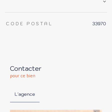
TRAD_ZEPHYR_Caracteristique
TRAD_ZEPHYR_Valeurs
CODE POSTAL
33970
Contacter
pour ce bien
L'agence