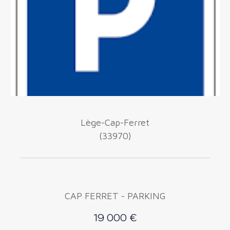
Budget
Budget
Surface
Surface
Pièces
Pièces
Lège-Cap-Ferret
Référence
(33970)
AFFINER LES CRITÈRES
TERRASSE
PARKING
CAP FERRET - PARKING
PISCINE
19 000 €