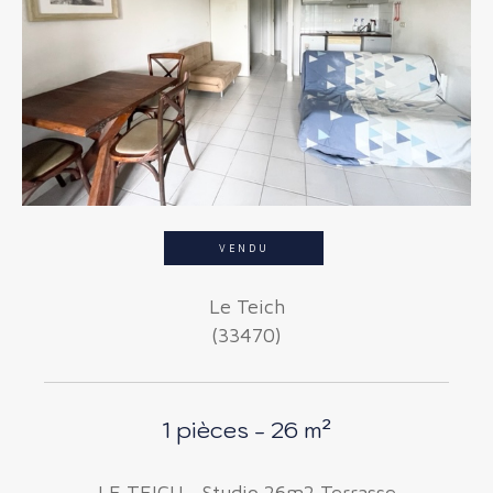
Budget
Budget
Surface
Surface
Pièces
Pièces
VENDU
Référence
Le Teich
(33470)
AFFINER LES CRITÈRES
TERRASSE
PARKING
1 pièces - 26 m²
PISCINE
LE TEICH - Studio 26m2 Terrasse