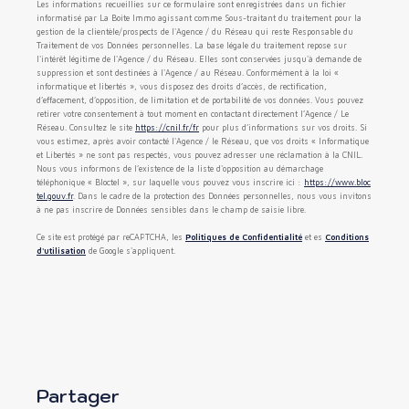
Les informations recueillies sur ce formulaire sont enregistrées dans un fichier
informatisé par La Boite Immo agissant comme Sous-traitant du traitement pour la
gestion de la clientèle/prospects de l'Agence / du Réseau qui reste Responsable du
Traitement de vos Données personnelles. La base légale du traitement repose sur
l'intérêt légitime de l'Agence / du Réseau. Elles sont conservées jusqu'à demande de
suppression et sont destinées à l'Agence / au Réseau. Conformément à la loi «
informatique et libertés », vous disposez des droits d’accès, de rectification,
d’effacement, d’opposition, de limitation et de portabilité de vos données. Vous pouvez
retirer votre consentement à tout moment en contactant directement l’Agence / Le
Réseau. Consultez le site
https://cnil.fr/fr
pour plus d’informations sur vos droits. Si
vous estimez, après avoir contacté l'Agence / le Réseau, que vos droits « Informatique
et Libertés » ne sont pas respectés, vous pouvez adresser une réclamation à la CNIL.
Nous vous informons de l’existence de la liste d'opposition au démarchage
téléphonique « Bloctel », sur laquelle vous pouvez vous inscrire ici :
https://www.bloc
tel.gouv.fr
. Dans le cadre de la protection des Données personnelles, nous vous invitons
à ne pas inscrire de Données sensibles dans le champ de saisie libre.
Ce site est protégé par reCAPTCHA, les
Politiques de Confidentialité
et es
Conditions
d'utilisation
de Google s'appliquent.
partager