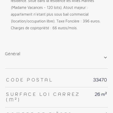
résidence. Situé dans la résidence les Rives Marines
(Madame Vacances - 120 lots). Atout majeur :
appartement n'etant plus sous bail commercial
(location/occupation libre). Taxe Foncière : 396 euros.
Charges de copropriété : 66 euros/mois.
général
TRAD_ZEPHYR_Caracteristique
TRAD_ZEPHYR_Valeurs
CODE POSTAL
33470
SURFACE LOI CARREZ
26 m²
(M²)