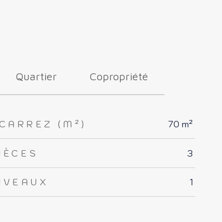
Quartier
Copropriété
CARREZ (M²)
70 m²
IÈCES
3
IVEAUX
1