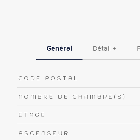
Général
Détail +
TRAD_ZEPHYR_Caracteristique
TRAD_ZEPHYR_Valeurs
CODE POSTAL
NOMBRE DE CHAMBRE(S)
ETAGE
ASCENSEUR