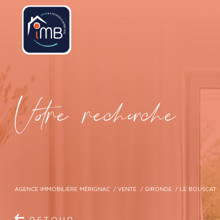
V
o
r
e
r
e
c
e
c
e
AGENCE IMMOBILIÈRE MÉRIGNAC
VENTE
GIRONDE
LE BOUSCAT
RETOUR