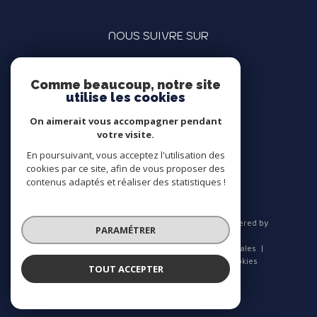
NOUS SUIVRE SUR
Comme beaucoup, notre site
utilise les cookies
On aimerait vous accompagner pendant
votre visite.
ADHÉRENTS
En poursuivant, vous acceptez l'utilisation des
cookies par ce site, afin de vous proposer des
contenus adaptés et réaliser des statistiques !
© 2026 | Tous droits réservés | Traduction powered by
PARAMÉTRER
Google |
Nos honoraires
Plan du site
Mentions légales
Admin
Nos liens
Politique RGPD
Cookies
TOUT ACCEPTER