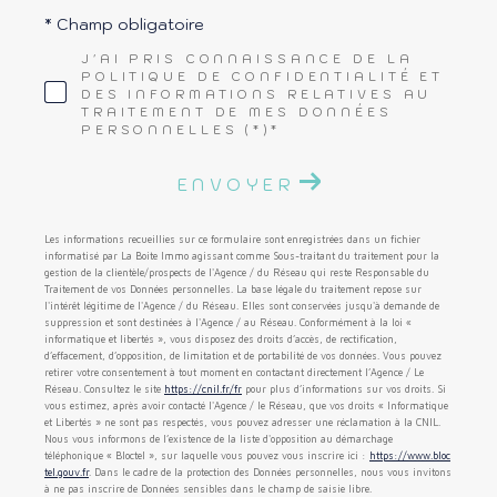
* Champ obligatoire
J'AI PRIS CONNAISSANCE DE LA
POLITIQUE DE CONFIDENTIALITÉ ET
DES INFORMATIONS RELATIVES AU
TRAITEMENT DE MES DONNÉES
PERSONNELLES (*)*
ENVOYER
Les informations recueillies sur ce formulaire sont enregistrées dans un fichier
informatisé par La Boite Immo agissant comme Sous-traitant du traitement pour la
gestion de la clientèle/prospects de l'Agence / du Réseau qui reste Responsable du
Traitement de vos Données personnelles. La base légale du traitement repose sur
l'intérêt légitime de l'Agence / du Réseau. Elles sont conservées jusqu'à demande de
suppression et sont destinées à l'Agence / au Réseau. Conformément à la loi «
informatique et libertés », vous disposez des droits d’accès, de rectification,
d’effacement, d’opposition, de limitation et de portabilité de vos données. Vous pouvez
retirer votre consentement à tout moment en contactant directement l’Agence / Le
Réseau. Consultez le site
https://cnil.fr/fr
pour plus d’informations sur vos droits. Si
vous estimez, après avoir contacté l'Agence / le Réseau, que vos droits « Informatique
et Libertés » ne sont pas respectés, vous pouvez adresser une réclamation à la CNIL.
Nous vous informons de l’existence de la liste d'opposition au démarchage
téléphonique « Bloctel », sur laquelle vous pouvez vous inscrire ici :
https://www.bloc
tel.gouv.fr
. Dans le cadre de la protection des Données personnelles, nous vous invitons
à ne pas inscrire de Données sensibles dans le champ de saisie libre.