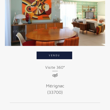
Budget
Budget
Surface
Surface
Pièces
Pièces
VENDU
Référence
Visite 360°
AFFINER LES CRITÈRES
Mérignac
(33700)
TERRASSE
PARKING
PISCINE