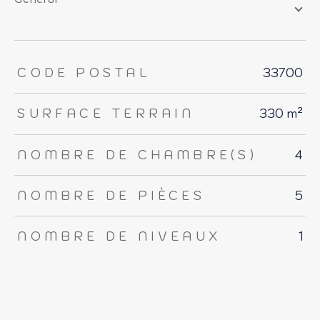
TRAD_ZEPHYR_Caracteristique
TRAD_ZEPHYR_Valeurs
CODE POSTAL
33700
SURFACE TERRAIN
330 m²
NOMBRE DE CHAMBRE(S)
4
NOMBRE DE PIÈCES
5
NOMBRE DE NIVEAUX
1