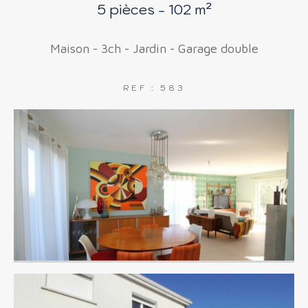
5 pièces - 102 m²
FILTRER PAR
COUPS DE COEUR
Maison - 3ch - Jardin - Garage double
EXCLUSIVITÉS
NOUVEAUTÉS
REF : 583
RECHERCHER