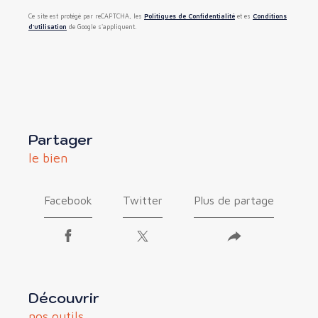
Ce site est protégé par reCAPTCHA, les
Politiques de Confidentialité
et es
Conditions
d'utilisation
de Google s'appliquent.
partager
le bien
Facebook
Twitter
Plus de partage
découvrir
nos outils